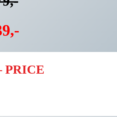
9,-
9,-
– PRICE