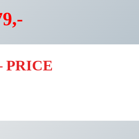
9,-
– PRICE